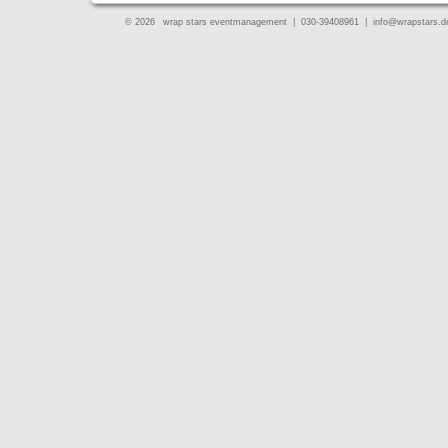
© 2026
wrap stars eventmanagement | 030-39408961 |
info@wrapstars.d